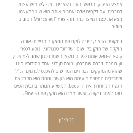
אמצע הזיקוק. הראש והזנב נשארים בצד- לשימוש עצמי,
לחברים. עם לקחים אלה ואחרים אותם הוא שומר לעצמו,
מצא את עצמו מייצר כמה מה- Marcs et Fines הטובים
באזור.
בתקופת הבציר, דידיה לוקח את המזקקה הניידת- אותה
מזקקה של הזקן בלי שום “שדרוג” טכנולוגי, ונוסע לכפרי
קוט-דה-נואי, אותם כפרים נושאי השמות כגון שמבול-מוזיניי,
וון-רומנה, ז’ברה-שמברטן ומורה סן דני. אחד מסודותיו הינו
שהוא מהמזקקים הבודדים המורשים להיכנס לכרמים הנ”ל
ולמגדלים המסוימים עימם הוא בקשר, ומהם הוא מקבל את
הגפת המיוחדת ואת ה- Lees, המשקע הנותר בחבית הפינו
נואר לאחר ריקונה, ואשר ממנו הוא מזקק את ה- Fine.
למחירון