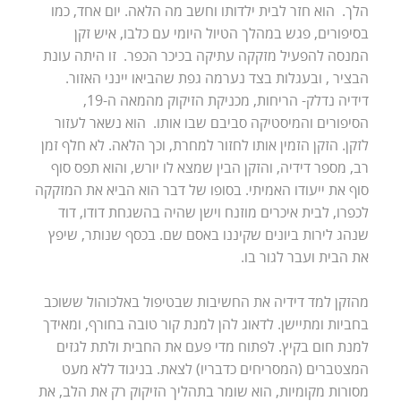
הלך. הוא חזר לבית ילדותו וחשב מה הלאה. יום אחד, כמו
בסיפורים, פגש במהלך הטיול היומי עם כלבו, איש זקן
המנסה להפעיל מזקקה עתיקה בכיכר הכפר. זו היתה עונת
הבציר , ובעגלות בצד נערמה גפת שהביאו יינני האזור.
דידיה נדלק- הריחות, מכניקת הזיקוק מהמאה ה-19,
הסיפורים והמיסטיקה סביבם שבו אותו. הוא נשאר לעזור
לזקן. הזקן הזמין אותו לחזור למחרת, וכך הלאה. לא חלף זמן
רב, מספר דידיה, והזקן הבין שמצא לו יורש, והוא תפס סוף
סוף את ייעודו האמיתי. בסופו של דבר הוא הביא את המזקקה
לכפרו, לבית איכרים מוזנח וישן שהיה בהשגחת דודו, דוד
שנהג לירות ביונים שקיננו באסם שם. בכסף שנותר, שיפץ
את הבית ועבר לגור בו.
מהזקן למד דידיה את החשיבות שבטיפול באלכוהול ששוכב
בחביות ומתיישן. לדאוג להן למנת קור טובה בחורף, ומאידך
למנת חום בקיץ. לפתוח מדי פעם את החבית ולתת לגזים
המצטברים (המסריחים כדבריו) לצאת. בניגוד ללא מעט
מסורות מקומיות, הוא שומר בתהליך הזיקוק רק את הלב, את