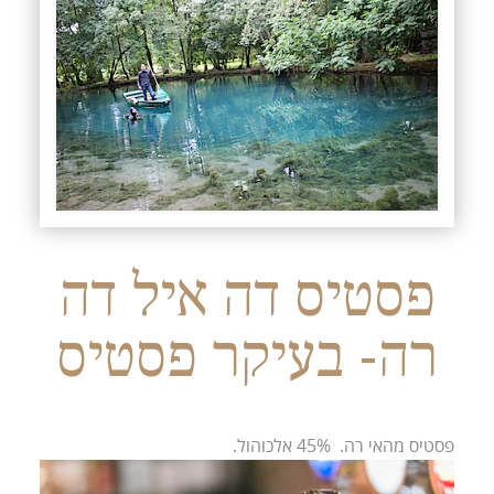
פסטיס דה איל דה
רה- בעיקר פסטיס
פסטיס מהאי רה. 45% אלכוהול.