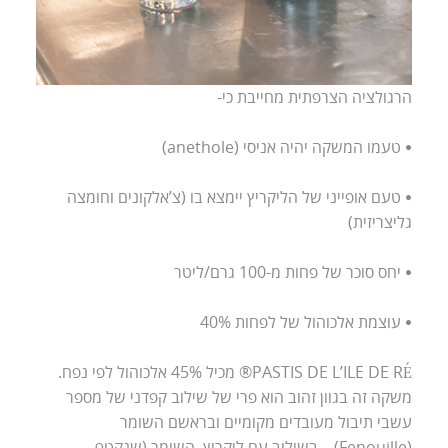
הרגולציה הצרפתית מחייבת כי-
• טעמו המשקה יהיה אניסי (anethole)
• טעם אופייני של הליקריץ יימצא בו (צ’אלקונים וחומצה
גליצריזית)
• יחס סוכר של פחות מ-100 גרם/ליטר
• עוצמת אלכוהול של לפחות 40%
PASTIS DE L’ILE DE RÉ® מכיל 45% אלכוהול לפי נפח.
משקה זה בגוון זהוב הוא פרי של שילוב קפדני של מספר
עשבי תיבול מעובדים מקומיים ובראשם השומר
(Fenouille). בשילוב עם ליקריץ, השומר (שנקטף