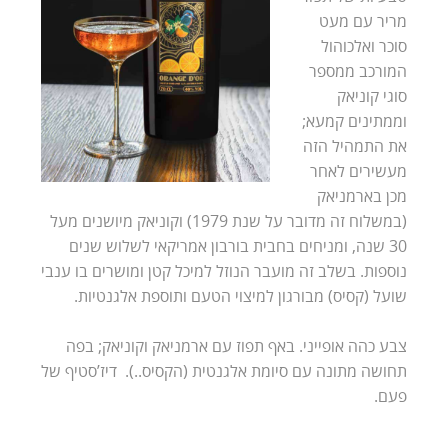
מריר עם מעט
סוכר ואלכוהול
המורכב ממספר
סוגי קוניאק
וממתינים קמעא;
את התמהיל הזה
מעשירים לאחר
מכן בארמניאק
(במשלוח זה מדובר על שנת 1979) וקוניאק מיושנים מעל
30 שנה, ומניחים בחבית בורבון אמריקאי לשלוש שנים
נוספות. בשלב זה מועבר הנוזל למיכל קטן ומושרים בו ענבי
שועל (קסיס) מבורגון למיצוי הטעם ותוספת אלגנטיות.
צבע כהה אופייני. באף תפוז עם ארמניאק וקוניאק; בפה
תחושה מתונה עם סיומת אלגנטית (הקסיס..). דיז’סטיף של
פעם.