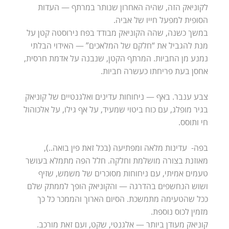
לקוניאק הזה, שהיה האחרון שנותר במרתף — העדות
הסופית למפעל חייו של אביה.
במשך כשנה, שהה הקוניאק מבודד בפח נירוסטה קטן על
מנת להגביל את “חלקם של המלאכים” — האידוי הבלתי
נמנע מן החביות. המרתף הקטן, שנבנה על אדמת חרסית,
אחסן בעת פריחתו כעשרה חביות.
צבע ענבר. באף — ניחוחות עדינים ואלגנטיים של קוניאק
בגיר מופלג, עם כוח ביטוי שמעיד, על אף גילו, על אלכוהול
חי ותוסס.
בפה- עדינות מלאה ומפתיעה (בכל זאת פין בואה..),
מאוזנת בצורה מושלמת וחלקה. חלל הפה מתמלא בעושר
טעמים אמיתי, עם ניחוחות מסוכרים של משמש, שזיף
ושוש הנחשפים בהדרגה — והקוניאק הופך לממתק שלם
ככל שהטעימה מתמשכת. הסיום הארוך והממכר כל כך
מזמין לכוס נוספת.
קוניאק מעודן ביותר — אלגנטי, שקט, ועם זאת מורכב.