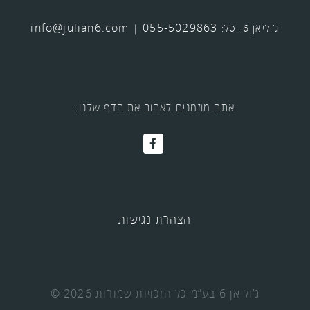
info@julian6.com
055-5029863
ג’וליאן 6, טל:
|
אתם מוזמנים לאהוב את הדף שלנו:
הצהרת נגישות
© 2026 ג’וליאן 6 בע”מ כל הזכויות שמורות