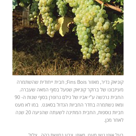
קוניאק נדיר, מאזור Fins Bois; חבית ייחודית שהשתמרה
מעיזבונו של ברוקר קוניאק שפעל בסוף המאה שעברה.
החבית נרכשה ע”י אביו של גילם גרופרן בסוף שנות ה- 90
ומאז נשתמרה בחדר החביות הגדול בסאנט. במו לא מעט
חביות נוספות, החבית המתינה לשעתה שהגיעה 20 שנה
לאחר מכן.
בעל אופי נשי מעט, מאוזן. צבע נחושת כהה, צלול.