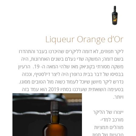
Liqueur Orange d’Or
ליקר תפוזים, לא דומה לליקרים שהיכרנו בעבר והתהדרו
בשם דומה; המשקה שדי נעלם בשנים האחרונות, היה
משקה מסורתי בקוניאק מאז שלהי המאה ה- 19. הרעיון
בבסיסו של דבר בבית גרופרן היה ליצר דיז’סטיף, וככזה
נדרש ליקר מיושן שיוכל לעמוד כשוה מול הטובים מסוגו.
בטעימה השואתית שערכנו בסתיו 2019
הוא עמד בזה
ויותר.
ייצורו של הליקר
מורכב למדי-
מוהלים תמציות
טבעיות של תפוז