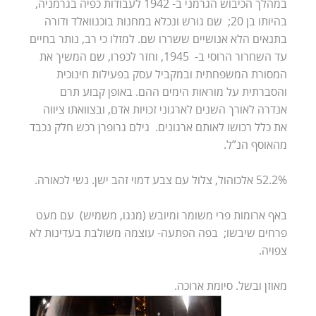
במהלך הכיבוש הגרמני ב- 1942 לעבודות כפיה בגרמניה,
בהיותו בן 20; שם גורש ונכלא במחנות בוכנוואלד ודורה
בתנאים הלא אנושיים ששררו שם. למזלו כי רב, נותר בחיים
עד השחרור הרוסי ב- 1945, וחזר לכפרו, שם המשיך את
המסורת המשפחתית ובמקביל עסק בפעילות חינוכית
והסברתית על מוראות הימים ההם. באופן קבוע תרם
אנדרה לאורך השנים לארגוני זכויות אדם, ובצוואתו ציווה
את כלל רכושו לאותם ארגונים. גילם גרופרן רכש חלק נכבד
מהאוסף הנ”ל.
52.2% אלכוהול, צלול עם צבע דמוי זהב ישן. נשי לכאורה.
באף ארומות פרי משומר ומיובש (מנגו, משמיש) עם מעט
פרחים שיבשו; בפה הפתעה- עוצמה משולבת בעדינות לא
צפויה.
מאוזן ובשל. סיומת ארוכה.