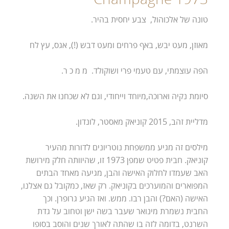
טונה של אלכוהול, צבע יחסית בהיר.
מאוזן, מעט יבש, באף פרחים ומעט דבש (!), אגס, עץ לח
הפה עוצמתי, עם טעמי פרי ושוקולד. מ מ כ ר.
סיומת נקיה וארוכה,מיוחד וייחודי, וגם לא שכחנו את השנה.
מדליית זהב, 2015 קוניאק מאסטר, לונדון.
מילסים זה מגיע ממשפחת נוטריונים לדורות מהעיר
קוניאק. חבית פטיט שמפן 1973 זו, שהיוותה חלק מירושת
האב שעמדו לחלוק האישה והבן, מגיעה מאחד הבתים
המפוארים והמוערכים בקוניאק. רק שאז, כמקובל גם אצלנו,
האישה (האם?) והבן רבו. ממש. ואז הגיע גרופרן. וכך
החבית נשמרת מינואר שעבר בשה ישן וטחוב על גדת
השרנט, בדומה לזה בו שהתה לאורך שנים והוסב בסופו