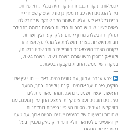
לגמלאות, ומקור הכנסתו העיקרי היה בכלל גידול פירות.
גידול הגפנים היה עבורו מעין גן סודי, ועיסוק שסוחרי יין
רבים כלל לא ידעו עליו. תשומת הלב שהקדיש להבשלה
ראויה לציון: שימוש בחביות חדשות באיכות גבוהה בתחילת
תהליך ההבשלה, מרתף קסום על קרקע חצץ, ושורות
חביות מיושרות בצורה מושלמת על מתלי עץ. אצווה זו
לקוחה מאחד הוינטאג’ים הוותיקים ביותר שהיו ברשותו,
וקוניאק גרופרן רכשו אותה בשנת 2021. בשנת 2024,
במקרה של ממש, החבית בוקבקה בטעות ..
—
צבע ענברי עמוק, עם גוונים כהים. באף — תווי עץ אלון
חזקים, פירות יער אדומים, יקינתון וקייסה. בחך, הטעם
הראשוני עשיר ושמנוני כמעט, ומהר מאוד מתגלים
טאנינים מובנים ועפיצים קלות. אמצע החך עדין ומענג, עם
תווי קקאו נעימים. הסיום מאופיין בפירות דומדמניות
שחורות ובשעווה של רהיטים ישנים. הסיום ארוך, עם טעמי
יין האופייניים לטרואר חולי-חרסיתי. קוניאק מעניין, בעל
גסות כפרית מרוסנת.