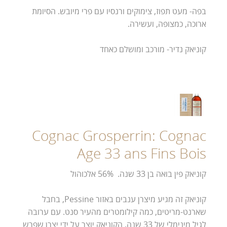
בפה- מעט תפוז, צימוקים ורנסיו עם פרי מיובש. הסיומת
ארוכה, כמצופה, ועשירה.
קוניאק נדיר- מורכב ומושלם כאחד
Cognac Grosperrin: Cognac
Age 33 ans Fins Bois
קוניאק פין בואה בן 33 שנה. 56% אלכוהול
קוניאק זה מגיע מיצרן ענבים באזור Pessine, בחבל
שארנט-מריטים, כמה קילומטרים מהעיר סנט. עם ערובה
לגיל מינימלי של 33 שנה, הקוניאק יוצר על ידי יצרן שפרש