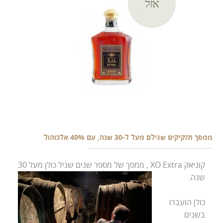
אזל
ממסך תזקיקים שגילם מעל ל-30 שנה, עם 40% אלכוהול
קוניאק XO Extra , ממסך של מספר שנים שגיל כולן מעל 30
שנה.
כולן הועברו
בשנים