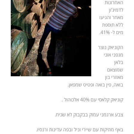
האחרונות
לדמיג’ון
מאחר והגיעו
ללא תוספת
מים ל- 41%.
הקוניאק נוצר
מגפני אוני
בלאן
שמוצאם
מאזורי בון
בואה, פין בואה ופטיט שמפאן.
קוניאק קלאסי עם 40% אלכוהול .
צבע ארגמני עמוק בבקבוק לא שכיח.
באף מתיקות עם שיירי וניל ובפה עדינות ורנסיו.