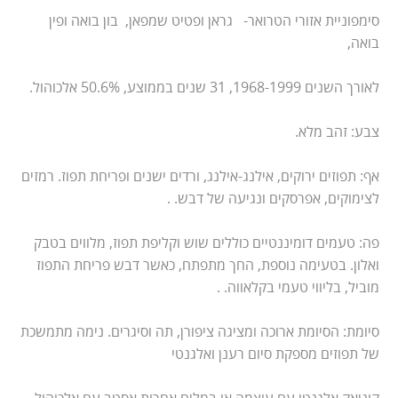
סימפוניית אזורי הטרואר- גראן ופטיט שמפאן, בון בואה ופין
בואה,
לאורך השנים 1968-1999, 31 שנים בממוצע, 50.6% אלכוהול.
צבע: זהב מלא.
אף: תפוזים ירוקים, אילנג-אילנג, ורדים ישנים ופריחת תפוז. רמזים
לצימוקים, אפרסקים ונגיעה של דבש. .
פה: טעמים דומיננטיים כוללים שוש וקליפת תפוז, מלווים בטבק
ואלון. בטעימה נוספת, החך מתפתח, כאשר דבש פריחת התפוז
מוביל, בליווי טעמי בקלאווה. .
סיומת: הסיומת ארוכה ומציגה ציפורן, תה וסיגרים. נימה מתמשכת
של תפוזים מספקת סיום רענן ואלגנטי
קוניאק אלגנטי עם עוצמה או במלים אחרות אסטב עם אלכוהול.