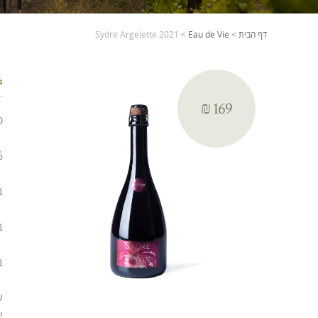
דף הבית
>
Eau de Vie
>
Sydre Argelette 2021
6.0%
₪ 169
ס
6.0% א
ב
ב
ב
י