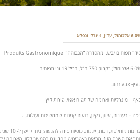
 אלכוהול, עדין, מינרלי ונפלא
ידר תפוחים יבש, מהסדרה “הגבוהה” Produits Gastronomique
לכוהול; בקבוק 750 מ”ל, מכיל 19 זני תפוחים.
עין- צבע זהוב
אף – מינרליות וארומה של תפוח אפוי, פירות קיץ
פה – רעננות, איזון, נקיון, בועות קטנות שממשיכות ועולות, .
עדינות מוחלטת, רכות, ייננות, כוסי
ותר את השנה הזו); מתאים כאפריטיף מחד וגם בהמשך ללווי הארוחה עד 