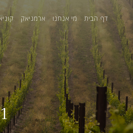
דף הבית
מי אנחנו
ארמניאק
קוניא
21