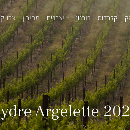
ק
קלבדוס
בורגון
יצרנים
מחירון
צרו ק
ydre Argelette 20