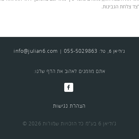
צד צלחת הגבינות.
info@julian6.com
055-5029863
ג’וליאן 6, טל:
|
אתם מוזמנים לאהוב את הדף שלנו:
הצהרת נגישות
© 2026 ג’וליאן 6 בע”מ כל הזכויות שמורות