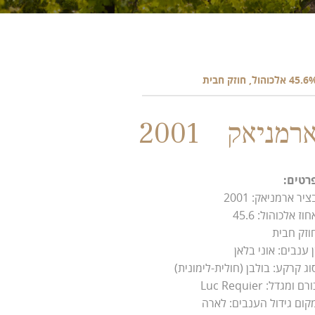
45 אלכוהול, חוזק חבית
רמניאק 2001
רטים:
ציר ארמניאק: 2001
חוז אלכוהול: 45.6
וזק חבית
ן ענבים: אוני בלאן
וג קרקע: בולבן (חולית-לימונית)
רם ומגדל: Luc Requier
קום גידול הענבים: לארה