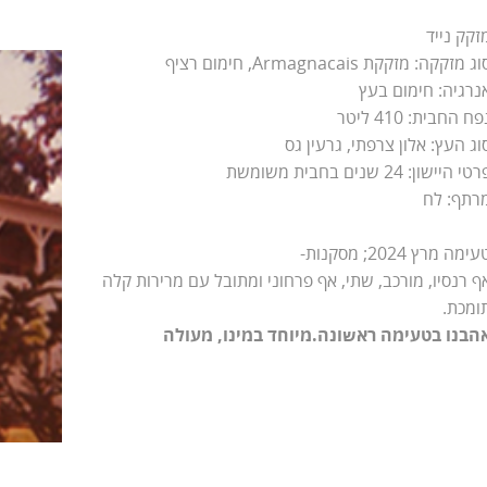
זקק נייד
ג מזקקה: מזקקת Armagnacais, חימום רציף
נרגיה: חימום בעץ
פח החבית: 410 ליטר
וג העץ: אלון צרפתי, גרעין גס
טי היישון: 24 שנים בחבית משומשת
רתף: לח
ימה מרץ 2024; מסקנות-
ף רנסיו, מורכב, שתי, אף פרחוני ומתובל עם מרירות קלה
ומכת.
הבנו בטעימה ראשונה.מיוחד במינו, מעולה