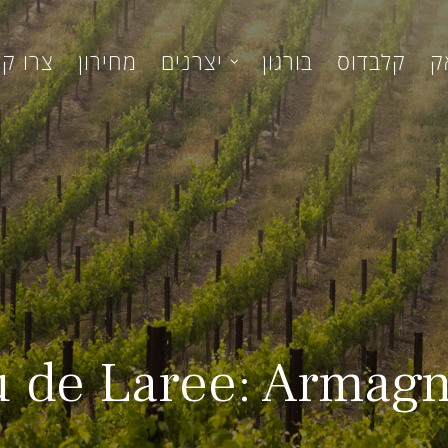
ק
קלבדוס
בורגון
יצרנים
מחירון
צרו ק
 de Laree: Armag