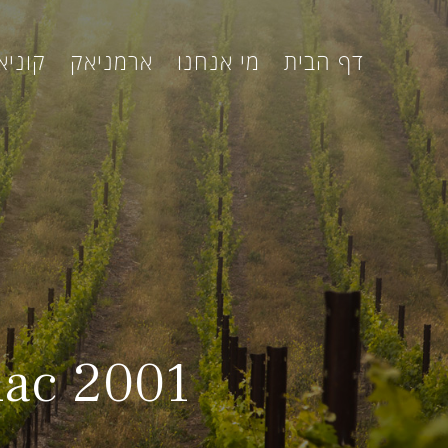
דף הבית
מי אנחנו
ארמניאק
קוניא
nac 2001