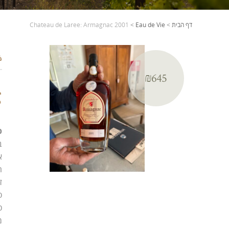
דף הבית
>
Eau de Vie
>
Chateau de Laree: Armagnac 2001
.6%
₪645
א
פ
ב
א
ח
ז
ס
כו
מ