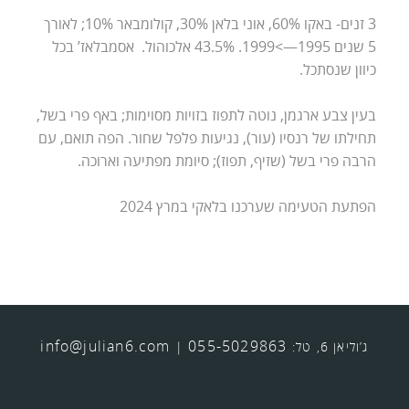
3 זנים- באקו 60%, אוני בלאן 30%, קולומבאר 10%; לאורך
5 שנים 1995—>1999. 43.5% אלכוהול. אסמבלאז’ בכל
כיוון שנסתכל.
בעין צבע ארגמן, נוטה לתפוז בזויות מסוימות; באף פרי בשל,
תחילתו של רנסיו (עור), נגיעות פלפל שחור. הפה תואם, עם
הרבה פרי בשל (שזיף, תפוז); סיומת מפתיעה וארוכה.
הפתעת הטעימה שערכנו בלאקי במרץ 2024
info@julian6.com
055-5029863
ג’וליאן 6, טל:
|