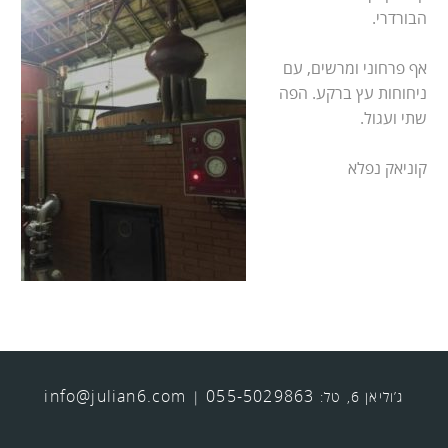
הבורדרי.
אף פרחוני ומרשים, עם
ניחוחות עץ ברקע. הפה
שתי ועגול.
קוניאק נפלא
info@julian6.com
055-5029863
ג’וליאן 6, טל:
|