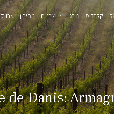
ק
קלבדוס
בורגון
יצרנים
מחירון
צרו ק
 de Danis: Armag