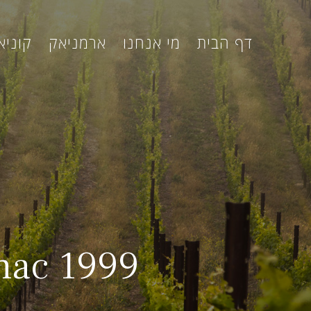
דף הבית
מי אנחנו
ארמניאק
קוניא
nac 1999