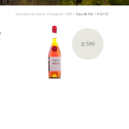
דף הבית
>
Eau de Vie
>
Domaine de Danis: Armagnac 1999
א
₪ 590