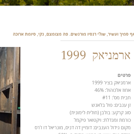
ף סמיך ועשיר, שולי רנסיו מורגשים. פה מצומצם, נקי, סיומת ארוכה
ארמניאק 1999
פרטים
ארמניאק בציר 1999
אחוז אלכוהול: 46%
חבית מס’: #11
זן ענבים: פול בלאנש
סוג קרקע: בולבן (חולית-לימונית)
כורמת ומגדלת: ויקטואר פיקמל
מקום גידול הענבים: דומיין דה דניס, מונריאל דו ז’רס