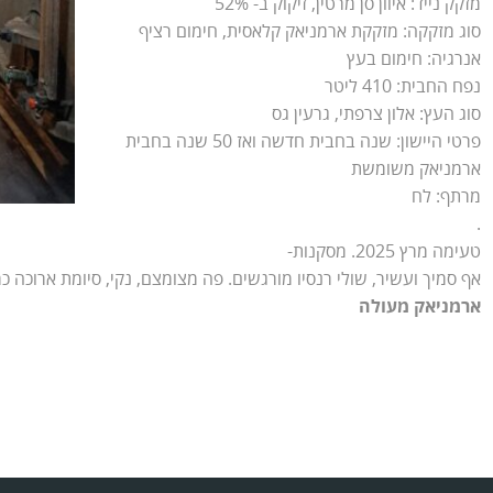
מזקק נייד: איוון סן מרטין, זיקוק ב- 52%
סוג מזקקה: מזקקת ארמניאק קלאסית, חימום רציף
אנרגיה: חימום בעץ
נפח החבית: 410 ליטר
סוג העץ: אלון צרפתי, גרעין גס
פרטי היישון: שנה בחבית חדשה ואז 50 שנה בחבית
ארמניאק משומשת
מרתף: לח
.
טעימה מרץ 2025. מסקנות-
אף סמיך ועשיר, שולי רנסיו מורגשים. פה מצומצם, נקי, סיומת ארוכה כמ
ארמניאק
מעולה