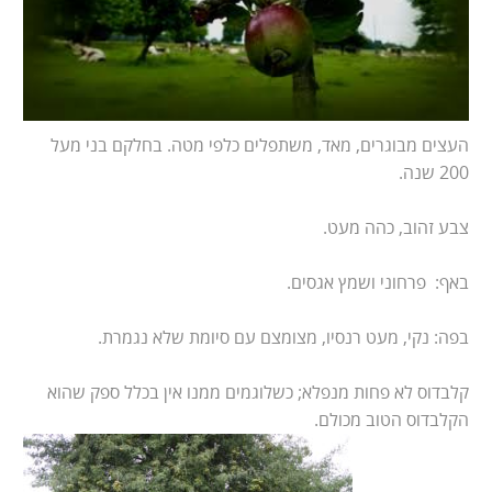
העצים מבוגרים, מאד, משתפלים כלפי מטה. בחלקם בני מעל
200 שנה.
צבע זהוב, כהה מעט.
באף: פרחוני ושמץ אגסים.
בפה: נקי, מעט רנסיו, מצומצם עם סיומת שלא נגמרת.
קלבדוס לא פחות מנפלא; כשלוגמים ממנו אין בכלל ספק שהוא
הקלבדוס הטוב מכולם.