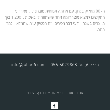
ה- 00 מחליק בגרון, עם ארומה תפוחית מובחנת . מאוזן ונקי.
התקשינו למצוא מוצר דומה אחר שישתווה לו באיכות . 1,200 בק’
מיוצרים בשנה, יודעי דבר מכירים וזה מספיק ע”מ שהמלאי ייגמר
מהר.
info@julian6.com
055-5029863
ג’וליאן 6, טל:
|
אתם מוזמנים לאהוב את הדף שלנו: