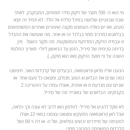
מי הוא ה- 00? תוצר של זיקוק סידר תפוחים, המבוקבק לאחר
שנח שבועיים-שלושה במיכל פלדת אל-חלד. לא תמיד זה יוצא
טעים, ואז יש כאלה העושים מקצה שיפורים ואחרים המשתמשים
בבלאנש כמרכיב סמוי בבלנד זה או אחר. מה שעושה את ההבדל
זו עבודת הזיקוק המדויקת והמושקעת. מה מקור השם? מין
בדיחה פנימית של סיריל, הזמן עד הראשון ליולי- תאריך החלפת
השנה על פי מועד הזיקוק (ואז הוא מזקק..).
הגענו אליו מז’אן פראנסואה, הבעלים של קלבדוס הואר. חיפשנו
כמה שנים את הבלאנש הטוב מכולם, ומצאנו כל פעם אחד או
שניים עם מגרעת זו או אחרת, ואצלו עמדו על הויטרינה 2
בקבוקים- הבלאנש של בואנייר וזה של סיריל.
לא שקל להגיע אל סיריל- לטלפון הוא לרוב לא עונה וכך הלאה,
אבל ז’אן פראנסואה התעקש ומצאנו עצמנו במאי 22 אצלו
לטעימה של סיידרים יבשים נפלאים, של ה- או דה וי 00 ושל
קלבדוס המשפחה המבוגר ממני.