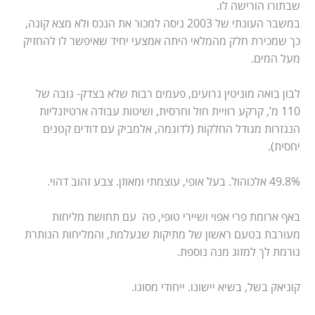
שבתורו הורישה לו.
במשבר העונתי של 2003 ניסה למכור את הנכס ולא מצא קונה,
כך שמכירת חלק מהמלאי היתה אמצעי יחיד שאיפשר לו להחזיק
מעל המים.
לבון בואה מוניטין גרועים, פעמים רבות שלא בצדק- גובה של
110 מ’, קרקע רוויית חול וחרסית, ושיטות עבודה ארטיזנליות
הנגזרות מגודל החלקות (לדוגמה, אלמביק עם דודים קטנים
יחסית).
49.8% אלכוהול. בעל אופי, עוצמתי ומאוזן. צבע זהוב דהוי.
באף ארומת פרי אפוי ושיירי טופי, פה עם תחושת מליחות
מעורבת בטעם ראשון של מתיקות שנעלמת, והמליחות הנותרת
גורמת לך למזוג מנה נוספת.
קוניאק בשל, בשיא יישונו. ייחודי מסוגו.