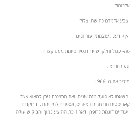
אלכוהול
.צבע אדמדם נחושת. צלול
.אף- רענן, עוצמתי, עור וסיגר
פה- עגול וחלק, שיירי רנסיו. סיומת מעט קצרה.
טעים וכייפי.
מזכיר את ה- 1966
השאטו לא פועל מזה שנים, ואת התוצרת ניתן למצוא אצל
קאביסטים מובחרים בפאריס, אספנים למיניהם , וברוקרים
ייעודיים דוגמת גרופרן, דארוז וכו’. ההיצע נמוך והביקוש עולה