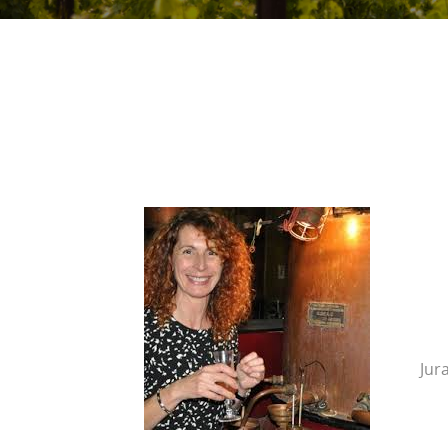
נימחו מכרמי גסקון- Jurancon