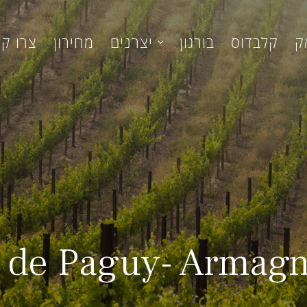
ק
קלבדוס
בורגון
יצרנים
מחירון
צרו ק
de Paguy- Armagn