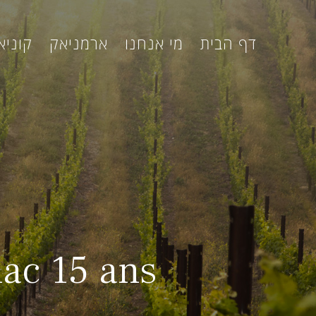
דף הבית
מי אנחנו
ארמניאק
קוניא
ac 15 ans