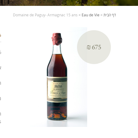
דף הבית
>
Eau de Vie
>
Domaine de Paguy- Armagnac 15 ans
6.5%
₪ 675
5%
א
ה
מ
s