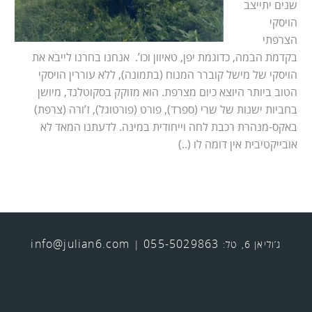
שנים יתייצב
הויסקי
הצרפתי
בקדמת הבמה, כדוגמת יפן, טאיוון וכו’. אנחנו בחרנו לייבא את
הויסקי של מישל קוברר המנוח (בתמונה), ללא עוררין הויסקי
הטוב ביותר היוצא כיום מצרפת. הוא מזוקק בסקוטלנד, מיושן
בחביות ישנות של שרי (ספרד), פורט (פורטוגל), ז’ורה (צרפת)
באקס-מנהרת רכבת לחה וייחודית במינה. לדעתנו המאד לא
אובייקטיבית אין דומה לו (..)
info@julian6.com
055-5029863
ג’וליאן 6, טל:
|