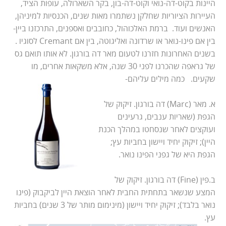
היינות בקוט-דה-נואי וקוט-דה-בון, בקר השארולה, עופות הציד,
העיירות הציוריות שחלקן נשתמרו מאות שנים, הכנסיות למיניהן,
האנשים ועוד. ברמת האלכוהול, כחובבים ואספנים, התרכזנו ביין-
בין אם פינו-נואר או שרדונה ואליגוטה, בין אם Cremant לסוגיו .
בשנים האחרונות חזרנו לטעום מאר דה בורגון. לא אותו תואם גס
של גראפה שהכרנו לפני 30 שנה, אלא משקאות אחרים, מו
שקעים. כמה מילים עליהם-
א. מאר (Marc) דה בורגון. זיקוק של
הגפת (שאריות ענבים, גרעינים
ועוקצים לאחר שנסחטו במהלך הכנת
היין); זיקוק יחיד ויישון בחביות עץ;
הגפת היא של גפני הפינו נואר.
ב.פין (Fine) דה בורגון. זיקוק של
המצע שנשאר בתחתית החבית לאחר הוצאת היין לביקבוק (פינו
נואר בלבד); זיקוק יחיד ויישון (מינימום מותר של 3 שנים) בחביות
עץ.