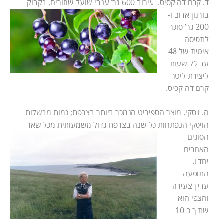
ד. קרם דה קסיס.
עירוב 600 גר’ ענבי שועל שחורים, בקבוק
בורגון אדום ו-
200 גר’ סוכר
לתסיסה
איטית של 48
עד 72 שעות
ליצירת ליטר
קרם דה קסיס.
ה. ויסקי. מוצר הספיריט הנמכר ביותר בצרפת; כמות מבשלות
הויסקי הנפתחות כל שנה בצרפת גדול
משמעותית מכל שאר
הסוגים
האחרים
יחדיו.
התופעה
עדיין צעירה
והצפי הוא
שתוך כ-10